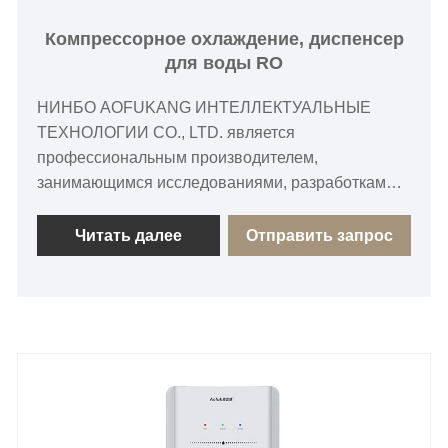
Компрессорное охлаждение, диспенсер
для воды RO
НИНБО AOFUKANG ИНТЕЛЛЕКТУАЛЬНЫЕ
ТЕХНОЛОГИИ CO., LTD. является
профессиональным производителем,
занимающимся исследованиями, разработками,
производством и продажей диспенсеров для
воды. Имея многолетний опыт в области
Читать далее
Отправить запрос
оборудования для очистки воды и оборудования
для питьевой воды, компания стремится
поставлять стабильную и надежную продукцию
клиентам в стране и за рубежом. Опираясь на
отработанные технологии производства, строгий
контроль качества и постоянные технологические
инновации, мы постоянно оптимизируем
характеристики продукции и производственные