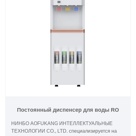
процессы, чтобы обеспечить высокую
стабильность и долговечность. Мы
придерживаемся высоких стандартов на каждом
этапе, от проектирования до производства,
стремясь обеспечить безопасный, эффективный
и удобный в использовании диспенсер для
питьевой воды с компрессорным охлаждением и
обратного осмоса. Наши сильные возможности в
области исследований и разработок и строгая
система качества позволяют нам удовлетворять
разнообразные потребности рынка и получать
широкое признание со стороны клиентов по
всему миру.
Постоянный диспенсер для воды RO
НИНБО AOFUKANG ИНТЕЛЛЕКТУАЛЬНЫЕ
ТЕХНОЛОГИИ CO., LTD. специализируется на