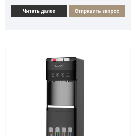
TECHNOLOGY CO., LTD, производящая
диспенсеры для горячей и холодной воды RO,
Читать далее
Отправить запрос
продается во многие страны и регионы по всему
миру, охватывая основные зарубежные рынки,
такие как Юго-Восточная Азия, Африка и Южная
Америка. В то же время мы глубоко развиваем
внутренний рынок. Диспенсер для горячей и
холодной воды RO Благодаря стабильной работе
и продуманному обслуживанию он завоевал
широкое признание и доверие клиентов в стране
и за рубежом, а также завоевал хорошую
репутацию. Придерживаясь первоначального
стремления к качеству, компания строго следует
системе управления качеством ISO9001 на
каждом этапе, от выбора сырья до доставки
готовой продукции, в сочетании с
международными сертификатами, такими как CB
и CE, чтобы гарантировать безопасность и