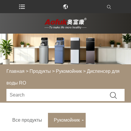
Главная
>
Продукты
>
Рукомойник
> Диспенсер для
воды RO
Все продукты
Рукомойник