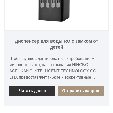
долговечность каждого диспенсера для воды.
Профессиональная сервисная команда
обеспечивает предпродажную консультацию,
стыковку во время продажи и послепродажную
поддержку для своевременного реагирования на
потребности клиентов.
Диспенсер для воды RO с замком от
детей
Чтобы лучше адаптироваться к требованиям
мирового рынка, наша компания NINGBO
AOFUKANG INTELLIGENT TECHNOLOGY CO.,
LTD. предоставляет гибкие и эффективные
услуги OEM по настройке диспенсера для воды
обратного осмоса с замком от детей. Мы можем
Читать далее
Отправить запрос
адаптировать конструкцию изделий в
соответствии со стандартами напряжения,
привычками использования, функциональными