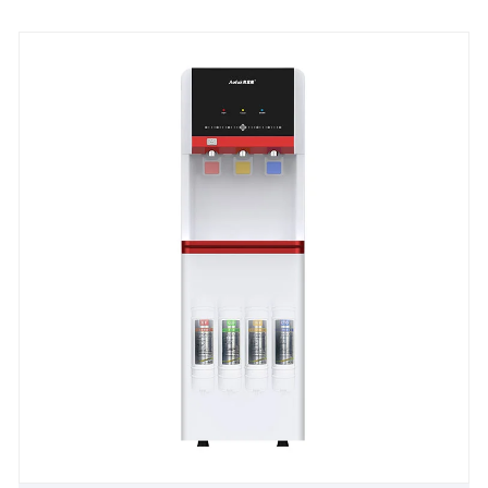
конфигурациями и требованиями к внешнему
виду различных стран и регионов. Услуги по
настройке охватывают логотипы брендов,
спецификации продуктов, функциональные
модули и другие персонализированные
потребности. Мы полностью поддерживаем
зарубежных покупателей, операторов брендов и
различных торговых партнеров в реализации их
диверсифицированных потребностей в
продукции, помогая им разрабатывать целевые
решения для местных рынков и обеспечивая
высокую совместимость продуктов с
региональными стандартами и предпочтениями
пользователей.