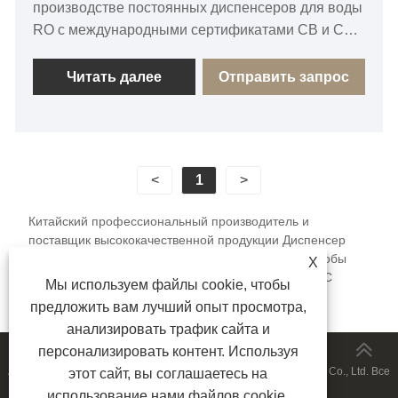
производстве постоянных диспенсеров для воды
RO с международными сертификатами CB и CE.
Мы работаем в соответствии с системой
управления качеством ISO9001 и предоставляем
Читать далее
Отправить запрос
индивидуальные услуги OEM для
удовлетворения требований клиентов по всему
миру. Свяжитесь с нами для получения более
подробной информации.
<
1
>
Китайский профессиональный производитель и
поставщик высококачественной продукции Диспенсер
для воды RO. У нас есть собственная фабрика, чтобы
X
предоставлять клиентам индивидуальные услуги. С
Мы используем файлы cookie, чтобы
нетерпением ждем, когда вы купите его!
предложить вам лучший опыт просмотра,
анализировать трафик сайта и
персонализировать контент. Используя
Авторские права © 2026 Ningbo Aofukang Intelligent Technology Co., Ltd. Все
этот сайт, вы соглашаетесь на
использование нами файлов cookie.
права защищены.