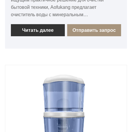
бытовой техники, Aofukang предлагает
очиститель воды с минеральным
активированным углем емкостью 25 л,
увеличенной производительности и технологией
Читать далее
Отправить запрос
многоступенчатой ​​фильтрации. Благодаря
минеральному активированному углю, 7-
уровневой очистке, материалам,
контактирующим с пищевыми продуктами, и
отсутствию сточных вод, этот очиститель
обеспечивает удобную прямую очистку питьевой
воды с улучшенным вкусом и стабильной
производительностью.