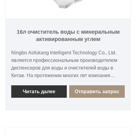
16л очиститель воды с минеральным
активированным углем
Ningbo Aofukang Intelligent Technology Co., Ltd.
является профессиональным производителем
диспенсеров для воды и очистителей воды в
Китае. На протяжении многих лет компания
активно занимается производством здоровой
питьевой воды и предлагает на рынке надежные
Читать далее
Отправить запрос
решения для дозирования воды, отличающиеся
зрелым мастерством и стабильным качеством.
Очиститель воды с минеральным
активированным углем емкостью 16 л,
изготовленный из безопасных для пищевых