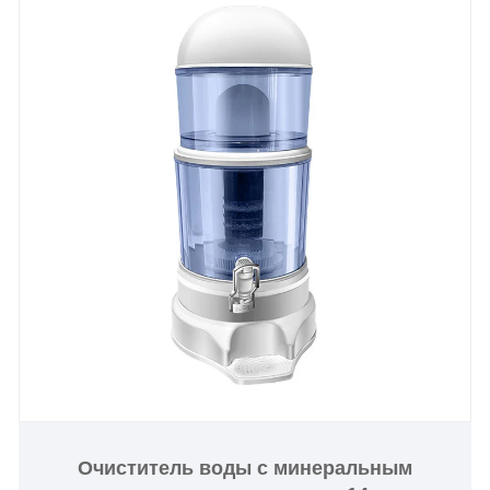
продуктов материалов, оснащен семислойной
системой глубокой фильтрации. Основной
минеральный активированный уголь эффективно
поглощает тяжелые металлы и примеси,
обеспечивая глубокую очистку. Мгновенная
фильтрация для питья без ожидания, нулевой
сброс сточных вод для лучшей защиты
окружающей среды, легкое обеспечение всей
семьи сладкой и гладкой прямой питьевой водой,
подходящей для ежедневных больших объемов
питья в домашних условиях.
Очиститель воды с минеральным