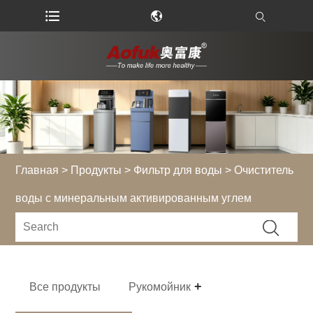
Главная
>
Продукты
>
Фильтр для воды
> Очиститель
воды с минеральным активированным углем
Все продукты
Рукомойник