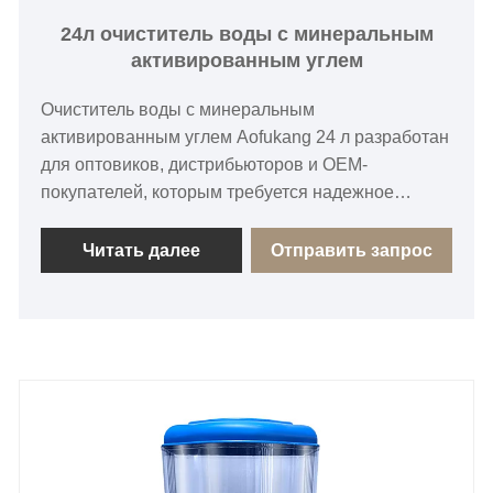
24л очиститель воды с минеральным
активированным углем
Очиститель воды с минеральным
активированным углем Aofukang 24 л разработан
для оптовиков, дистрибьюторов и OEM-
покупателей, которым требуется надежное
решение для очистки воды в домашних условиях.
Благодаря материалам, пригодным для пищевых
Читать далее
Отправить запрос
продуктов, 7-слойной фильтрации, технологии
минерального активированного угля и
конструкции, не допускающей сброса сточных
вод, этот очиститель обеспечивает более чистую
питьевую воду с лучшим вкусом для семей и
повседневного использования.