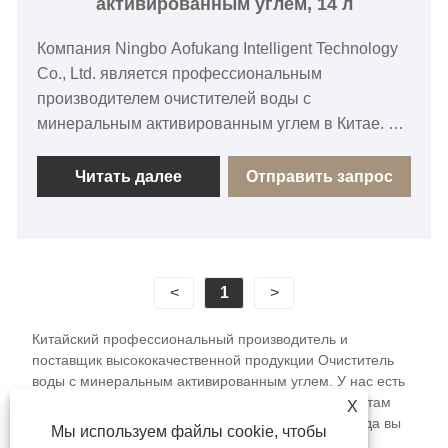
активированным углем, 14 л
Компания Ningbo Aofukang Intelligent Technology
Co., Ltd. является профессиональным
производителем очистителей воды с
минеральным активированным углем в Китае. На
протяжении многих лет компания активно
занимается производством здоровой питьевой
Читать далее
Отправить запрос
воды и предлагает на рынке надежные решения
для дозирования воды, отличающиеся зрелым
мастерством и стабильным качеством.
Очиститель воды с минеральным
<
1
>
активированным углем объемом 14 л
представляет собой не требующее установки
Китайский профессиональный производитель и
терминальное устройство для очистки воды,
поставщик высококачественной продукции Очиститель
которое можно разместить непосредственно на
воды с минеральным активированным углем. У нас есть
рабочем столе/столешнице. Основанный на
собственная фабрика, чтобы предоставлять клиентам
X
индивидуальные услуги. С нетерпением ждем, когда вы
адсорбции активированного угля в качестве
Мы используем файлы cookie, чтобы
купите его!